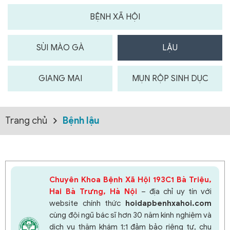
BỆNH XÃ HỘI
SÙI MÀO GÀ
LẬU
GIANG MAI
MỤN RỘP SINH DỤC
Trang chủ
Bệnh lậu
Chuyên Khoa Bệnh Xã Hội 193C1 Bà Triệu,
Hai Bà Trưng, Hà Nội
– địa chỉ uy tín với
website chính thức
hoidapbenhxahoi.com
cùng đội ngũ bác sĩ hơn 30 năm kinh nghiệm và
dịch vụ thăm khám 1:1 đảm bảo riêng tư, chu