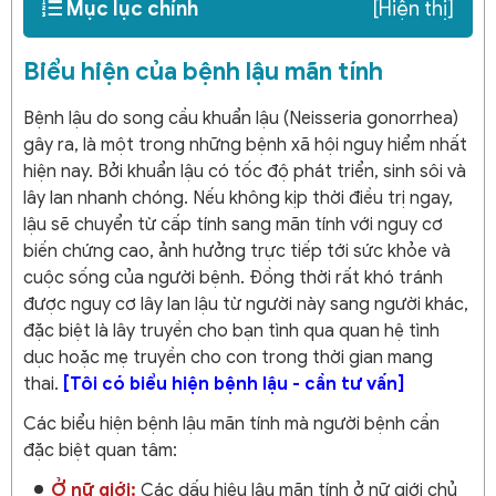
Mục lục chính
[Hiện thị]
Biểu hiện của bệnh lậu mãn tính
Bệnh lậu do song cầu khuẩn lậu (Neisseria gonorrhea)
gây ra, là một trong những bệnh xã hội nguy hiểm nhất
hiện nay. Bởi khuẩn lậu có tốc độ phát triển, sinh sôi và
lây lan nhanh chóng. Nếu không kịp thời điều trị ngay,
lậu sẽ chuyển từ cấp tính sang mãn tính với nguy cơ
biến chứng cao, ảnh hưởng trực tiếp tới sức khỏe và
cuộc sống của người bệnh. Đồng thời rất khó tránh
được nguy cơ lây lan lậu từ người này sang người khác,
đặc biệt là lây truyền cho bạn tình qua quan hệ tình
dục hoặc mẹ truyền cho con trong thời gian mang
thai.
[Tôi có biểu hiện bệnh lậu - cần tư vấn]
Các biểu hiện bệnh lậu mãn tính mà người bệnh cần
đặc biệt quan tâm:
Ở nữ giới:
Các dấu hiệu lậu mãn tính ở nữ giới chủ