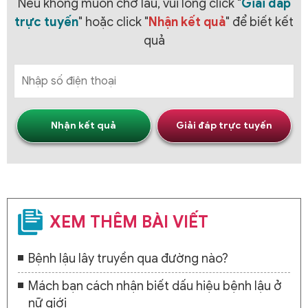
Nếu không muốn chờ lâu, vui lòng click "
Giải đáp
trực tuyến
" hoặc click "
Nhận kết quả
" để biết kết
quả
Nhận kết quả
Giải đáp trực tuyến
XEM THÊM BÀI VIẾT
Bệnh lậu lây truyền qua đường nào?
Mách bạn cách nhận biết dấu hiệu bệnh lậu ở
nữ giới