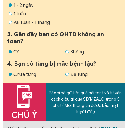
1 - 2 ngày
1 tuần
Vài tuần - 1 tháng
3. Gần đây bạn có QHTD không an
toàn?
Có
Không
4. Bạn có từng bị mắc bệnh lậu?
Chưa từng
Đã từng
Bác sĩ sẽ gửi kết quả bài test và tư vấn
cách điều trị qua SĐT/ ZALO trong 5
phút ( Mọi thông tin được bảo mật
tuyệt đối)
CHÚ Ý