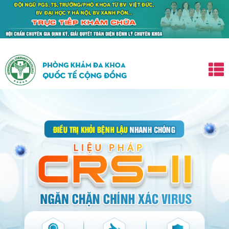
 duy nhất.
CAM KẾT
trị khỏi tận gốc -
KHÔNG KHỎI HOÀN TI