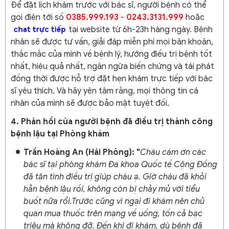
Để đặt lịch khám trước với bác sĩ, người bệnh có thể
gọi điện tới số
0385.999.193
-
0243.3131.999
hoặc
tại website từ 6h-23h hàng ngày. Bệnh
chat trực tiếp
nhân sẽ được tư vấn, giải đáp miễn phí mọi băn khoăn,
thắc mắc của mình về bệnh lý, hướng điều trị bệnh tốt
nhất, hiệu quả nhất, ngăn ngừa biến chứng và tái phát
đồng thời được hỗ trợ đặt hẹn khám trực tiếp với bác
sĩ yêu thích. Và hãy yên tâm rằng, mọi thông tin cá
nhân của mình sẽ được bảo mật tuyệt đối.
4. Phản hồi của người bệnh đã điều trị thành công
bệnh lậu tại Phòng khám
Trần Hoàng An (Hải Phòng): "
Cháu cám ơn các
bác sĩ tại phòng khám Đa khoa Quốc tế Cộng Đồng
đã tận tình điều trị giúp cháu ạ. Giờ cháu đã khỏi
hẳn bệnh lậu rồi, không còn bị chảy mủ với tiểu
buốt nữa rổi.Trước cũng vì ngại đi khám nên chủ
quan mua thuốc trên mạng về uống, tốn cả bạc
triệu mà không đỡ. Đến khi đi khám, dù bệnh đã