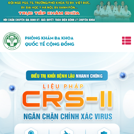
nhất.
CAM KẾT
trị khỏi tận gốc -
KHÔNG KHỎI HOÀN TIỀN N