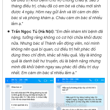
đã điều trị khỏi bệnh cho vợ chồng cháu ạ. Sau 3
tháng điều trị, cháu đã có em bé và cháu mới sinh
được 4 ngày. Hôm nay gửi ảnh và lời cám ơn đến
bác si và phòng khám ạ. Cháu cám ơn bác sĩ nhiều
lắm ạ."
Trần Ngọc Tú (Hà Nội)
: "
Em đến khám khi bệnh đã
nặng, tưởng rằng không có cơ hội chữa khỏi được
nữa. Nhưng bác sĩ Thành vẫn động viên, nói mình
không nên quá bi quan, cứ điều trị hết phác đồ
đúng theo chỉ định, khắc sẽ hiệu quả. Vậy là không
quả là danh bất hư truyền, dù là bệnh nặng nhưng
mình đã khỏi bệnh ngay sau phác đồ điều trị duy
nhất. Em cám ơn bác sĩ nhiều lắm ạ."