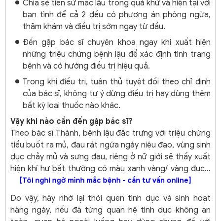
Chia sẻ tiền sử mắc lậu trong quá khứ và hiện tại với
bạn tình để cả 2 đều có phương án phòng ngừa,
thăm khám và điều trị sớm ngay từ đầu.
Đến gặp bác sĩ chuyên khoa ngay khi xuất hiện
những triệu chứng bệnh lậu để xác định tình trạng
bệnh và có hướng điều trị hiệu quả.
Trong khi điều trị, tuân thủ tuyệt đối theo chỉ định
của bác sĩ, không tự ý dừng điều trị hay dùng thêm
bất kỳ loại thuốc nào khác.
Vậy khi nào cần đến gặp bác sĩ?
Theo bác sĩ Thành, bệnh lậu đặc trưng với triệu chứng
tiểu buốt ra mủ, đau rát ngứa ngáy niệu đạo, vùng sinh
dục chảy mủ và sưng đau, riêng ở nữ giới sẽ thấy xuất
hiện khí hư bất thường có màu xanh vàng/ vàng đục...
[Tôi nghi ngờ mình mắc bệnh - cần tư vấn online]
Do vậy, hãy nhớ lại thói quen tình dục và sinh hoạt
hàng ngày, nếu đã từng quan hệ tình dục không an