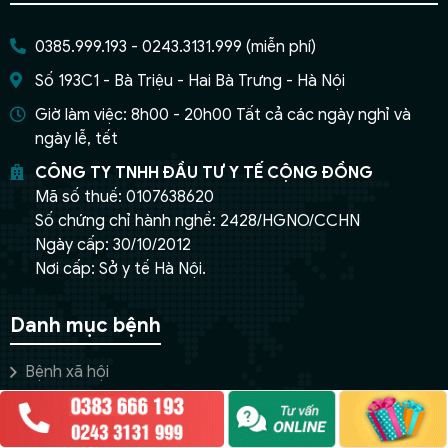
0385.999.193 - 0243.3131.999 (miễn phí)
Số 193C1 - Bà Triệu - Hai Bà Trưng - Hà Nội
Giờ làm việc: 8h00 - 20h00 Tất cả các ngày nghỉ và
ngày lễ, tết
CÔNG TY TNHH ĐẦU TƯ Y TẾ CỘNG ĐỒNG
Mã số thuế: 0107638620
Số chứng chỉ hành nghề: 2428/HGNO/CCHN
Ngày cấp: 30/10/2012
Nơi cấp: Sở y tế Hà Nội.
Chào em!
Danh mục bệnh
Bệnh xã hội
Bệnh lậu
Bệnh sùi mào gà