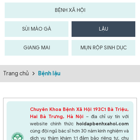
BỆNH XÃ HỘI
SÙI MÀO GÀ
LẬU
GIANG MAI
MỤN RỘP SINH DỤC
Trang chủ
Bệnh lậu
Chuyên Khoa Bệnh Xã Hội 193C1 Bà Triệu,
Hai Bà Trưng, Hà Nội
– địa chỉ uy tín với
website chính thức
hoidapbenhxahoi.com
cùng đội ngũ bác sĩ hơn 30 năm kinh nghiệm và
dịch vụ thăm khám 1:1 đảm bảo riêng tư, chu