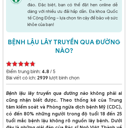
đáo. Đặc biệt, bạn có thể đặt hẹn online dễ
dàng với nhiều ưu đãi hấp dẫn. Đa khoa Quốc
tế Cộng Đồng – lựa chọn tin cậy để bảo vệ sức
khỏe của bạn!
BỆNH LẬU LÂY TRUYỀN QUA ĐƯỜNG
NÀO?
Điểm trung bình:
4.8
/ 5
Bài viết có ích:
2939
lượt bình chọn
Bệnh lậu lây truyền qua đường nào
không phải ai
cũng nhận biết được. Theo thống kê của Trung
tâm kiểm soát và Phòng ngừa dịch bệnh Mỹ (CDC),
có đến 80% những người trong độ tuổi 18 đến 25
tuổi mắc bệnh lậu không rõ nguồn lây bệnh. Dưới
đây là những giải đáp của Bác sĩ Ngô Việt Thành về