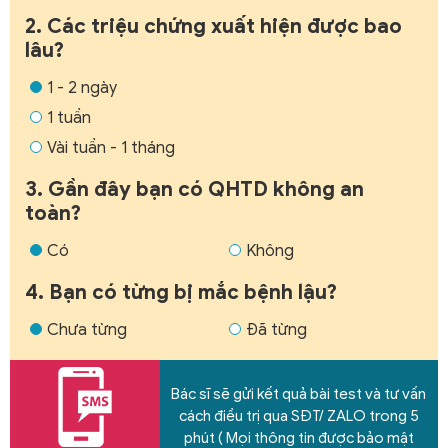
2. Các triệu chứng xuất hiện được bao
lâu?
1 - 2 ngày
1 tuần
Vài tuần - 1 tháng
3. Gần đây bạn có QHTD không an
toàn?
Có
Không
4. Bạn có từng bị mắc bệnh lậu?
Chưa từng
Đã từng
Bác sĩ sẽ gửi kết quả bài test và tư vấn
cách điều trị qua SĐT/ ZALO trong 5
phút ( Mọi thông tin được bảo mật