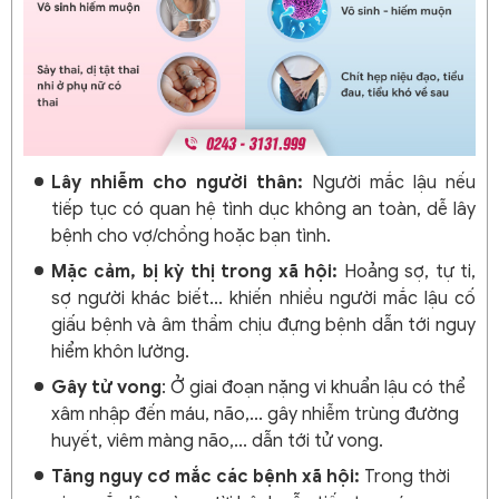
Lây nhiễm cho người thân:
Người mắc lậu nếu
tiếp tục có quan hệ tình dục không an toàn, dễ lây
bệnh cho vợ/chồng hoặc bạn tình.
Mặc cảm, bị kỳ thị trong xã hội:
Hoảng sợ, tự ti,
sợ người khác biết... khiến nhiều người mắc lậu cố
giấu bệnh và âm thầm chịu đựng bệnh dẫn tới nguy
hiểm khôn lường.
Gây tử vong
: Ở giai đoạn nặng vi khuẩn lậu có thể
xâm nhập đến máu, não,... gây nhiễm trùng đường
huyết, viêm màng não,... dẫn tới tử vong.
Tăng nguy cơ mắc các bệnh xã hội:
Trong thời