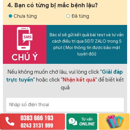
4. Bạn có từng bị mắc bệnh lậu?
Chưa từng
Đã từng
Bác sĩ sẽ gửi kết quả bài test và tư vấn
cách điều trị qua SĐT/ ZALO trong 5
phút ( Mọi thông tin được bảo mật
tuyệt đối)
CHÚ Ý
Nếu không muốn chờ lâu, vui lòng click "
Giải đáp
trực tuyến
" hoặc click "
Nhận kết quả
" để biết kết
quả
Chào em!
Nhận kết quả
Giải đáp trực tuyến