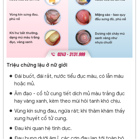
Triệu chứng lậu ở nữ giới
Đái buốt, đái rắt, nước tiểu đục màu, có lẫn máu
hoặc mủ.
Âm đạo - cổ tử cung tiết dịch mủ màu trắng đục
hay vàng xanh, kèm theo mùi hôi tanh khó chịu.
Vùng kín sưng đau, ngứa rát; khi thăm khám thấy
xung huyết cổ tử cung.
Đau khi quan hệ tình dục.
Đau bụng dưới âm ỉ, các cơn đau lan tới toàn bộ