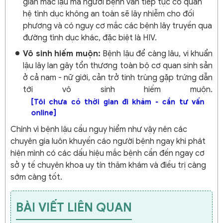
gian mắc lậu mà người bệnh vẫn tiếp tục có quan
hệ tình dục không an toàn sẽ lây nhiễm cho đối
phương và có nguy cơ mắc các bệnh lây truyền qua
đường tình dục khác, đặc biệt là HIV.
Vô sinh hiếm muộn:
Bệnh lậu để càng lâu, vi khuẩn
lậu lây lan gây tổn thương toàn bộ cơ quan sinh sản
ở cả nam - nữ giới, cản trở tinh trùng gặp trứng dẫn
tới vô sinh hiếm muộn.
[Tôi chưa có thời gian đi khám - cần tư vấn
online]
Chính vì bệnh lậu cầu nguy hiểm như vậy nên các
chuyên gia luôn khuyến cáo người bệnh ngay khi phát
hiện mình có các dấu hiệu mắc bệnh cần đến ngay cơ
sở y tế chuyên khoa uy tín thăm khám và điều trị càng
sớm càng tốt.
BÀI VIẾT LIÊN QUAN