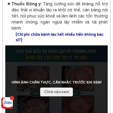
Thuốc Đông y
: Tăng cường sức đề kháng, hỗ trợ
đào thải vi khuẩn lậu ra khỏi cơ thể, cân bằng nội
tiết, hồi phục sức khoẻ và làm lành các tổn thương
nhanh chóng, ngăn ngừa lây nhiễm và tái phát
bệnh.
[Chi phí chữa bệnh lậu hết nhiều tiền không bác
sĩ?]
HÌNH ẢNH CHÂN THỰC, CÂN NHẮC TRƯỚC KHI XEM!
Click vào xem