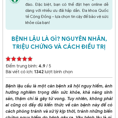
đáo. Đặc biệt, bạn có thể đặt hẹn online dễ
dàng với nhiều ưu đãi hấp dẫn. Đa khoa Quốc
tế Cộng Đồng – lựa chọn tin cậy để bảo vệ sức
khỏe của bạn!
BỆNH LẬU LÀ GÌ? NGUYÊN NHÂN,
TRIỆU CHỨNG VÀ CÁCH ĐIỀU TRỊ
Điểm trung bình:
4.9
/ 5
Bài viết có ích:
1342
lượt bình chọn
Bệnh lậu cầu là một căn bệnh xã hội nguy hiểm, ảnh
hưởng nghiêm trọng đến sức khỏe, khả năng sinh
sản, thậm chí là gây tử vong. Tuy nhiên, không phải
ai cũng có đầy đủ kiến thức về căn bệnh này để có
cách phòng tránh và xử lý kịp thời, tránh những biến
chứng nguy hiểm do bệnh gây ra.
Vậy bệnh lậu là gì,