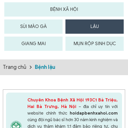
BỆNH XÃ HỘI
SÙI MÀO GÀ
LẬU
GIANG MAI
MỤN RỘP SINH DỤC
Trang chủ
Bệnh lậu
Chuyên Khoa Bệnh Xã Hội 193C1 Bà Triệu,
Hai Bà Trưng, Hà Nội
– địa chỉ uy tín với
website chính thức
hoidapbenhxahoi.com
cùng đội ngũ bác sĩ hơn 30 năm kinh nghiệm và
dịch vụ thăm khám 1:1 đảm bảo riêng tư, chu