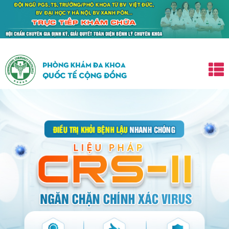
ất.
CAM KẾT
trị khỏi tận gốc -
KHÔNG KHỎI HOÀN TIỀN NGA