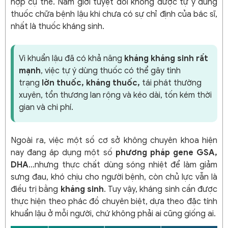
hợp cụ thể. Nam giới tuyệt đối không được tự ý dùng
thuốc chữa bệnh lậu khi chưa có sự chỉ định của bác sĩ,
nhất là thuốc kháng sinh.
Vi khuẩn lậu đã có khả năng
kháng kháng sinh rất
mạnh
, việc tự ý dùng thuốc có thể gây tình
trạng
lờn thuốc, kháng thuốc,
tái phát thường
xuyên, tổn thương lan rộng và kéo dài, tốn kém thời
gian và chi phí.
Ngoài ra, việc một số cơ sở không chuyên khoa hiện
nay đang áp dụng một số
phương pháp gene GSA,
DHA
...nhưng thực chất dùng sóng nhiệt để làm giảm
sưng đau, khó chịu cho người bệnh, còn chủ lực vẫn là
điều trị bằng
kháng sinh
. Tuy vậy, kháng sinh cần được
thực hiện theo phác đồ chuyên biệt, dựa theo đặc tính
khuẩn lậu ở mỗi người, chứ không phải ai cũng giống ai.