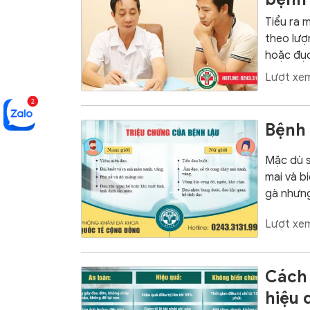
Tiểu ra 
theo lượ
hoặc đục
Lượt xem
Bệnh 
Mặc dù s
mai và b
gà nhưng 
Lượt xem
Cách 
hiệu 