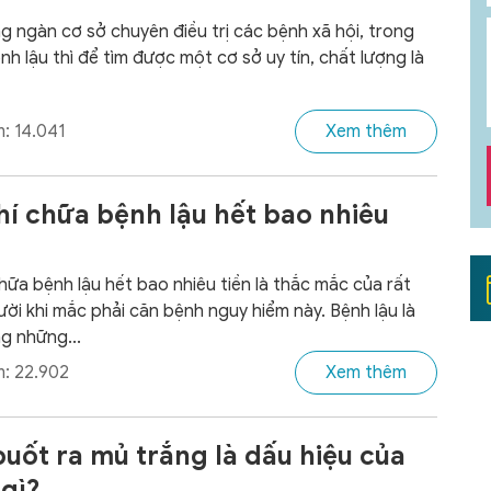
g ngàn cơ sở chuyên điều trị các bệnh xã hội, trong
nh lậu thì để tìm được một cơ sở uy tín, chất lượng là
: 14.041
Xem thêm
hí chữa bệnh lậu hết bao nhiêu
chữa bệnh lậu hết bao nhiêu tiền là thắc mắc của rất
ười khi mắc phải căn bệnh nguy hiểm này. Bệnh lậu là
g những...
: 22.902
Xem thêm
buốt ra mủ trắng là dấu hiệu của
gì?