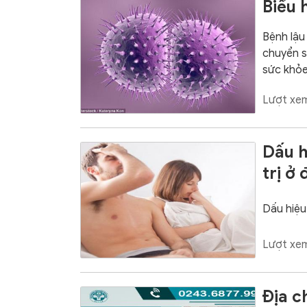
Biểu 
Bệnh lậu
chuyển s
sức khỏe
Lượt xem
Dấu h
trị ở
Dấu hiệu 
Lượt xem
Địa c