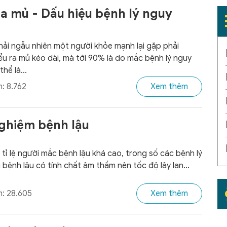
ra mủ - Dấu hiệu bệnh lý nguy
ải ngẫu nhiên một người khỏe mạnh lại gặp phải
ểu ra mủ kéo dài, mà tới 90% là do mắc bệnh lý nguy
thể là...
: 8.762
Xem thêm
ghiệm bệnh lậu
 tỉ lệ người mắc bệnh lậu khá cao, trong số các bệnh lý
ì bệnh lậu có tính chất âm thầm nên tốc độ lây lan...
: 28.605
Xem thêm