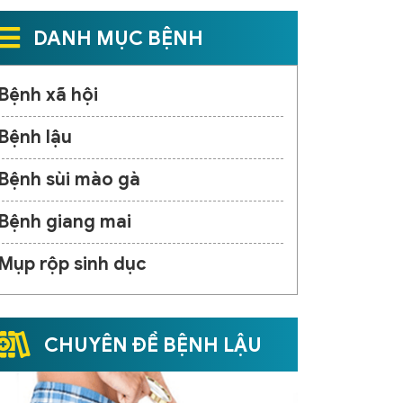
DANH MỤC BỆNH
Bệnh xã hội
Bệnh lậu
Bệnh sùi mào gà
Bệnh giang mai
Mụp rộp sinh dục
CHUYÊN ĐỀ BỆNH LẬU