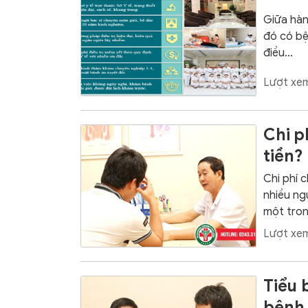
Giữa hàn
đó có bệ
điều...
Lượt xem
Chi p
tiền?
Chi phí 
nhiều ng
một tron
Lượt xem
Tiểu 
bệnh 