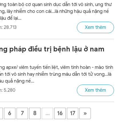
ng toàn bộ cơ quan sinh dục dẫn tới vô sinh, ung thư
ng, lây nhiễm cho con cái...là những hậu quả nặng nề
ậu để lại...
: 28.713
Xem thêm
g pháp điều trị bệnh lậu ở nam
g apxe/ viêm tuyến tiền liệt, viêm tinh hoàn - mào tinh
n tới vô sinh hay nhiễm trùng máu dẫn tới tử vong...là
u quả nặng nề...
: 5.280
Xem thêm
6
7
8
...
16
17
»