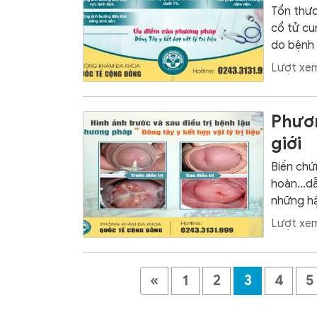
Tổn thươ
cổ tử cu
do bệnh l
Lượt xem
Phươn
giới
Biến chứn
hoàn...dẫ
những hậ
Lượt xem
«
1
2
3
4
5