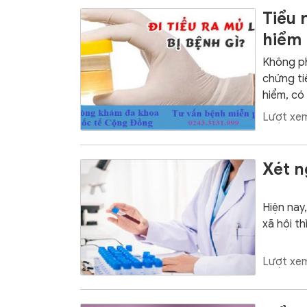
Tiểu 
hiểm
Không ph
chứng ti
hiểm, có 
Lượt xem
Xét n
Hiện nay,
xã hội th
Lượt xem