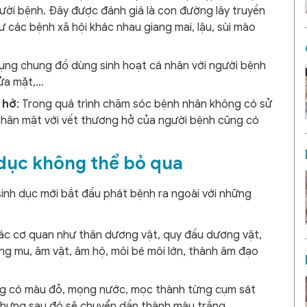
ười bệnh. Đây được đánh giá là con đường lây truyền
 các bệnh xã hội khác nhau giang mai, lậu, sùi mào
dụng chung đồ dùng sinh hoạt cá nhân với người bệnh
rửa mặt,…
 hở
: Trong quá trình chăm sóc bệnh nhân không có sử
thân mật với vết thương hở của người bệnh cũng có
 dục không thể bỏ qua
sinh dục mới bắt đầu phát bệnh ra ngoài với những
các cơ quan như thân dương vật, quy đầu dương vật,
ng mu, âm vật, âm hộ, môi bé môi lớn, thành âm đạo
ng có màu đỏ, mọng nước, mọc thành từng cụm sát
hưng sau đó sẽ chuyển dần thành màu trắng.