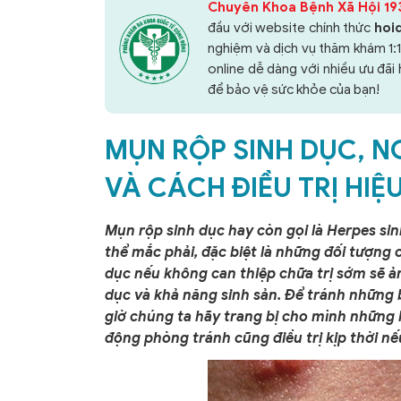
Chuyên Khoa Bệnh Xã Hội 193
đầu với website chính thức
hoi
nghiệm và dịch vụ thăm khám 1:1
online dễ dàng với nhiều ưu đã
để bảo vệ sức khỏe của bạn!
MỤN RỘP SINH DỤC, N
VÀ CÁCH ĐIỀU TRỊ HIỆ
Mụn rộp sinh dục hay còn gọi là Herpes sin
thể mắc phải, đặc biệt là những đối tượng 
dục nếu không can thiệp chữa trị sớm sẽ ả
dục và khả năng sinh sản. Để tránh những 
giờ chúng ta hãy trang bị cho mình những 
động phòng tránh cũng điều trị kịp thời n