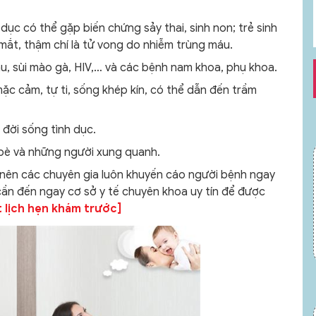
ục có thể gặp biến chứng sảy thai, sinh non; trẻ sinh
mắt, thậm chí là tử vong do nhiễm trùng máu.
ậu, sùi mào gà, HIV,… và các bệnh nam khoa, phụ khoa.
ặc cảm, tự ti, sống khép kín, có thể dẫn đến trầm
 đời sống tình dục.
 bè và những người xung quanh.
 nên các chuyên gia luôn khuyến cáo người bệnh ngay
cần đến ngay cơ sở y tế chuyên khoa uy tín để được
 lịch hẹn khám trước]