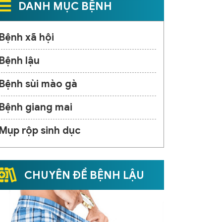
DANH MỤC BỆNH
Bệnh xã hội
Bệnh lậu
Bệnh sùi mào gà
Bệnh giang mai
Mụp rộp sinh dục
CHUYÊN ĐỀ BỆNH LẬU