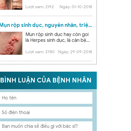
gặp ở nam giới. Bệnh chủ yếu
lây truyền qua đường tình dục
Lượt xem: 2192
Ngày: 01-10-2018
không an toàn, ảnh...
Mụn rộp sinh dục, nguyên nhân, triệu
chứng và cách điều trị hiệu quả
Mụn rộp sinh dục hay còn gọi
là Herpes sinh dục, là căn bệnh
xã hội nguy hiểm mà ai cũng có
thể mắc phải, đặc biệt là
Lượt xem: 3780
Ngày: 29-09-2018
những đối...
BÌNH LUẬN CỦA BỆNH NHÂN