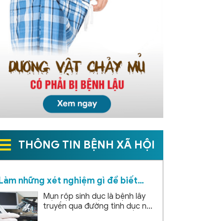
THÔNG TIN BỆNH XÃ HỘI
Làm những xét nghiệm gì để biết
mắc mụn rộp sinh dục
Mụn rộp sinh dục là bệnh lây
truyền qua đường tình dục nếu
không được phát hiện sớm và