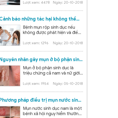
điều trị kịp thời sẽ gây nhiều
Lượt xem: 4478
Ngày: 20-10-2018
biến chứng nguy hiểm...
Cảnh báo những tác hại không thể
ngờ tới của bệnh mụn rộp sinh dục
Bệnh mụn rộp sinh dục nếu
không được phát hiện và điều
trị kịp thời sẽ để lại rất nhiều
tác hại nguy hiểm cho người
Lượt xem: 1296
Ngày: 20-10-2018
bệnh. Vậy cụ thể...
Nguyên nhân gây mụn ở bộ phận sinh
dục và cách điều trị hiệu quả
Mụn ở bộ phận sinh dục là
triệu chứng cả nam và nữ giới
đều có thể mắc phải. Có nhiều
nguyên nhân gây ra triệu
Lượt xem: 1954
Ngày: 05-10-2018
chứng này, tuy nhiên...
Phương pháp điều trị mụn nước sinh
dục nam hiệu quả
Mụn nước sinh dục nam là một
bệnh xã hội nguy hiểm thường