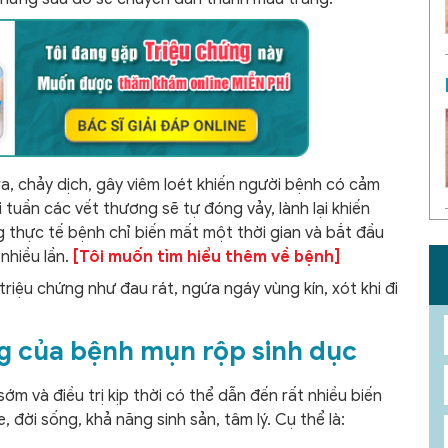
a, chảy dịch, gây viêm loét khiến người bệnh có cảm
i tuần các vết thương sẽ tự đóng vảy, lành lại khiến
 thực tế bệnh chỉ biến mất một thời gian và bắt đầu
nhiều lần.
[Tôi muốn tìm hiểu thêm về bệnh]
riệu chứng như đau rát, ngứa ngáy vùng kín, xót khi đi
g của bệnh mụn rộp sinh dục
m và điều trị kịp thời có thể dẫn đến rất nhiều biến
đời sống, khả năng sinh sản, tâm lý. Cụ thể là: