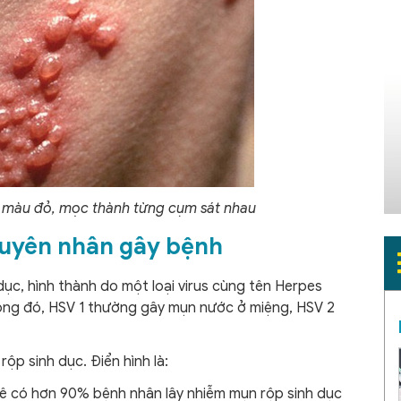
 màu đỏ, mọc thành từng cụm sát nhau
guyên nhân gây bệnh
dục, hình thành do một loại virus cùng tên Herpes
 trong đó, HSV 1 thường gây mụn nước ở miệng, HSV 2
p sinh dục. Điển hình là:
kê có hơn 90% bệnh nhân lây nhiễm mụn rộp sinh dục