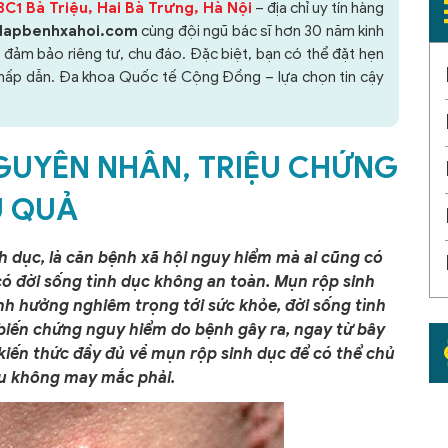
C1 Bà Triệu, Hai Bà Trưng, Hà Nội
– địa chỉ uy tín hàng
dapbenhxahoi.com
cùng đội ngũ bác sĩ hơn 30 năm kinh
 đảm bảo riêng tư, chu đáo. Đặc biệt, bạn có thể đặt hẹn
i hấp dẫn. Đa khoa Quốc tế Cộng Đồng – lựa chọn tin cậy
GUYÊN NHÂN, TRIỆU CHỨNG
U QUẢ
h dục, là căn bệnh xã hội nguy hiểm mà ai cũng có
có đời sống tình dục không an toàn. Mụn rộp sinh
nh hưởng nghiêm trọng tới sức khỏe, đời sống tình
biến chứng nguy hiểm do bệnh gây ra, ngay từ bây
kiến thức đầy đủ về mụn rộp sinh dục để có thể chủ
ếu không may mắc phải.