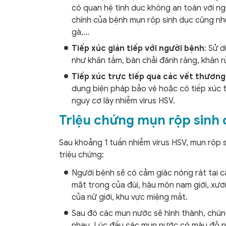
có quan hệ tình dục không an toàn với ng
chính của bệnh mụn rộp sinh dục cũng như
gà,…
Tiếp xúc gián tiếp với người bệnh
: Sử 
như khăn tắm, bàn chải đánh răng, khăn 
Tiếp xúc trực tiếp qua các vết thương
dụng biện pháp bảo vệ hoặc có tiếp xúc 
nguy cơ lây nhiễm virus HSV.
Triệu chứng mụn rộp sinh
Sau khoảng 1 tuần nhiễm virus HSV, mụn rộp 
triệu chứng:
Người bệnh sẽ có cảm giác nóng rát tại 
mặt trong của đùi, hậu môn nam giới, xươ
của nữ giới, khu vực miệng mắt.
Sau đó các mụn nước sẽ hình thành, chú
nhau. Lúc đầu các mụn nước có màu đỏ n